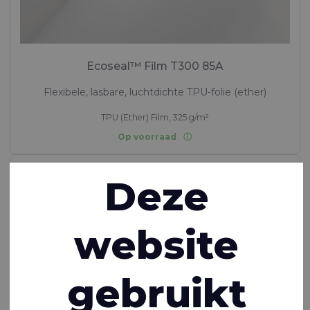
Ecoseal™ Film T300 85A
Flexibele, lasbare, luchtdichte TPU-folie (ether)
TPU (Ether) Film, 325 g/m²
Op voorraad
Deze
website
gebruikt