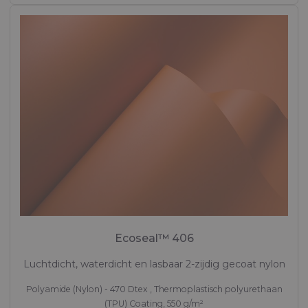
Ecoseal™ 406
Luchtdicht, waterdicht en lasbaar 2-zijdig gecoat nylon
Polyamide (Nylon) - 470 Dtex , Thermoplastisch polyurethaan
(TPU) Coating, 550 g/m²