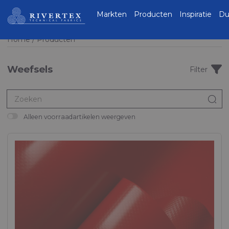
Rivertex Technical
Markten
Producten
Inspiratie
Du
Fabrics Group
Home
Producten
Weefsels
Zoeke
Alleen voorraadartikelen weergeven