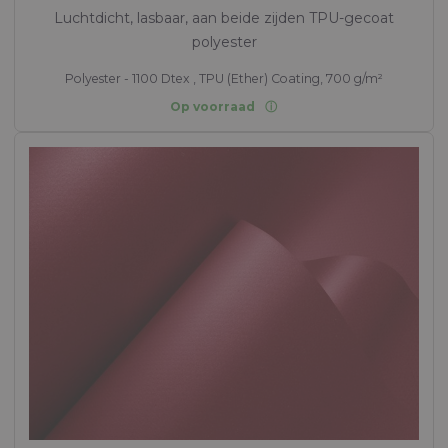
Luchtdicht, lasbaar, aan beide zijden TPU-gecoat
polyester
Polyester - 1100 Dtex , TPU (Ether) Coating, 700 g/m²
Op voorraad