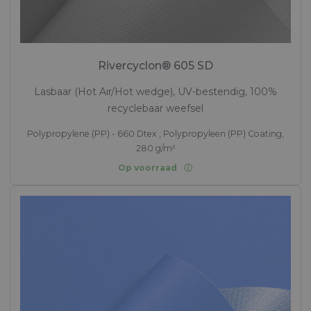
Weefsels voor Overkappingen en tenten
EPEA Circularity Passport Rivercyclon
Rivercyclon® 605 SD
Beoordeling van de bron van grondstoffen,
Lasbaar (Hot Air/Hot wedge), UV-bestendig, 100%
gezondheid, terugwinbaarheid en CO2-voetafdruk
recyclebaar weefsel
van Rivercyclon
Polypropylene (PP) - 660 Dtex , Polypropyleen (PP) Coating,
280 g/m²
Op voorraad