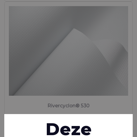
Rivercyclon® 530
NTP™-gecoat PP-weefsel. Een recyclebaar en niet-
Deze
giftig alternatief voor PVC-gecoat weefsel
Polypropylene (PP) - 1100 Dtex , Polypropyleen (PP) Coating,