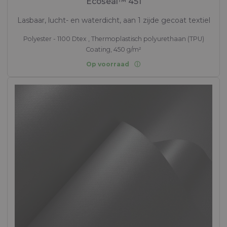
Ecoseal™ 451
Lasbaar, lucht- en waterdicht, aan 1 zijde gecoat textiel
Polyester - 1100 Dtex , Thermoplastisch polyurethaan (TPU)
Coating, 450 g/m²
Op voorraad