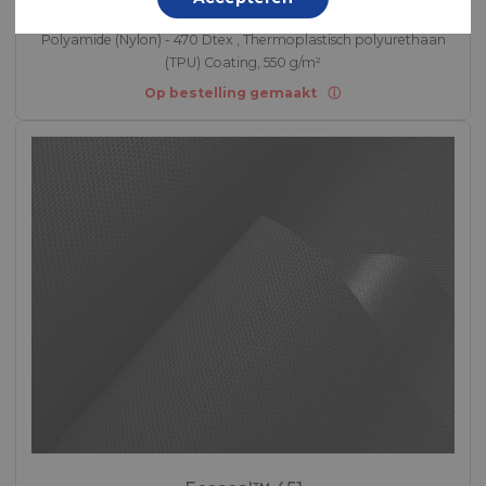
Polyamide (Nylon) - 470 Dtex , Thermoplastisch polyurethaan
(TPU) Coating, 550 g/m²
Op bestelling gemaakt