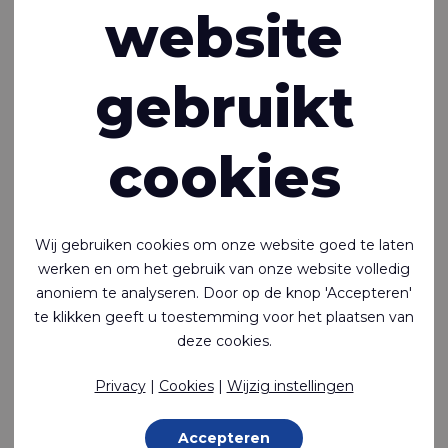
ernaar afval te verminderen en onze
website
impact op het milieu te minimaliseren.
Op deze pagina leggen we uit welke
gebruikt
stappen we nemen om onze
voetafdruk te verkleinen.
cookies
Circulair Stofontwerp
Circulariteit als uitgangspunt
Wij gebruiken cookies om onze website goed te laten
Rivertex Technical Fabrics zet zich in voor het ontwerpen
werken en om het gebruik van onze website volledig
van producten die langer meegaan, gemaakt zijn van
anoniem te analyseren. Door op de knop 'Accepteren'
gerecycled materiaal en recyclebaar zijn. Zonder concessies
te klikken geeft u toestemming voor het plaatsen van
te doen aan de kwaliteit. Het succes van het recyclen van
deze cookies.
stoffen ligt in de acceptatie van het afval door
recyclingbedrijven.
Privacy
|
Cookies
|
Wijzig instellingen
We ontwikkelen producten die zijn gemaakt van materialen
Accepteren
die het meest worden gerecycled, zoals PET en PP. Op