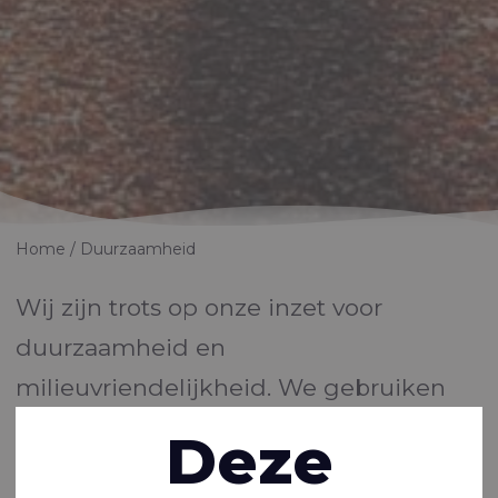
Home
Duurzaamheid
Wij zijn trots op onze inzet voor
duurzaamheid en
milieuvriendelijkheid. We gebruiken
waar mogelijk milieuvriendelijke
Deze
materialen en processen en we streven