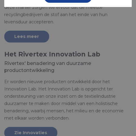
deze manier zorgen we ervoor dat de meeste
recyclingbedrijven de stof aan het einde van hun
levensduur accepteren.
Lees meer
Het Rivertex Innovation Lab
Rivertex' benadering van duurzame
productontwikkeling
Er worden nieuwe producten ontwikkeld door het
Innovation Lab. Het Innovation Lab is opgericht ter
ondersteuning van onze inzet om de textielindustrie
duurzamer te maken door middel van een holistische
benadering, waarbij mensen, het milieu en de economie
met elkaar worden verbonden.
Zie Innovaties