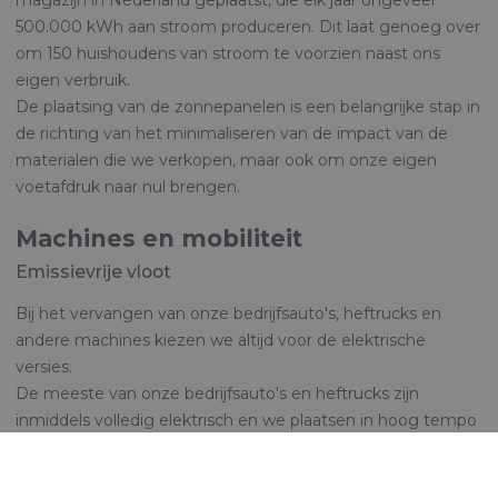
500.000 kWh aan stroom produceren. Dit laat genoeg over
om 150 huishoudens van stroom te voorzien naast ons
eigen verbruik.
De plaatsing van de zonnepanelen is een belangrijke stap in
de richting van het minimaliseren van de impact van de
materialen die we verkopen, maar ook om onze eigen
voetafdruk naar nul brengen.
Machines en mobiliteit
Emissievrije vloot
Bij het vervangen van onze bedrijfsauto's, heftrucks en
andere machines kiezen we altijd voor de elektrische
versies.
De meeste van onze bedrijfsauto's en heftrucks zijn
inmiddels volledig elektrisch en we plaatsen in hoog tempo
elektrische laadstations rondom onze bedrijfslocaties.
Bovendien installeren we elektrische