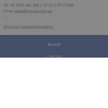
Tel: +61 1300 450 328 | +61 (0) 3 9372 7563
Email:
sales@rivertex.com.au
---
Of vul het contactformulier in
Bedrijf
Over ons
Nieuws
Normen & Standaarden
Marktsegmenten
Maritiem
Medisch