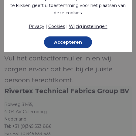
Vraag of opmerking
te klikken geeft u toestemming voor het plaatsen van
*
deze cookies.
Privacy
|
Cookies
|
Wijzig instellingen
Verzenden
Accepteren
Vul het contactformulier in en wij
zorgen ervoor dat het bij de juiste
persoon terechtkomt.
Rivertex Technical Fabrics Group BV
Rolweg 31-35,
4104 AV Culemborg
Nederland
Tel: +31 (0)345 533 886
Fax +31 (0)345 533 623