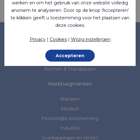
werken en om het gebruik van onze website volledig
Neem contact met ons op
anoniem te analyseren. Door op de knop 'Accepteren'
te klikken geeft u toestemming voor het plaatsen van
deze cookies.
Bedrijf
Privacy
|
Cookies
|
Wijzig instellingen
Over ons
Accepteren
Nieuws
Normen & Standaarden
Marktsegmenten
Maritiem
Medisch
Persoonlijke bescherming
Industrie
Overkappingen en tenten