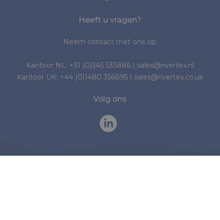
Heeft u vragen?
Neem contact met ons op:
Kantoor NL:
+31 (0)345 533886
|
sales@rivertex.nl
Kantoor UK:
+44 (0)1480 356895
|
sales@rivertex.co.uk
Volg ons
© 2026 Rivertex Technical Fabrics Group
Cookies
Privacy