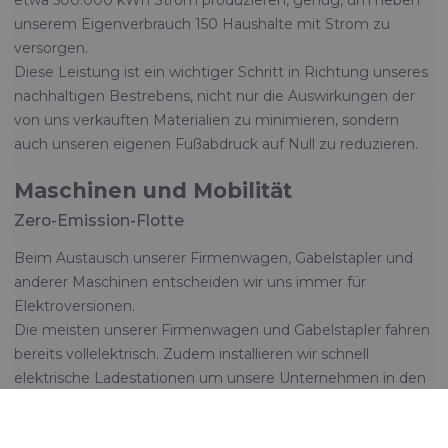
unserem Eigenverbrauch 150 Haushalte mit Strom zu
versorgen.
Diese Leistung ist ein wichtiger Schritt in Richtung unseres
nachhaltigen Bestrebens, nicht nur die Auswirkungen der
von uns verkauften Materialien zu minimieren, sondern
auch unseren eigenen Fußabdruck auf Null zu reduzieren.
Maschinen und Mobilität
Zero-Emission-Flotte
Beim Austausch unserer Firmenwagen, Gabelstapler und
anderer Maschinen entscheiden wir uns immer für
Elektroversionen.
Die meisten unserer Firmenwagen und Gabelstapler fahren
bereits vollelektrisch. Zudem installieren wir schnell
elektrische Ladestationen um unsere Unternehmen in den
Niederlanden und im Vereinigten Königreich.
Darüber hinaus installieren wir elektrische Heizsysteme für