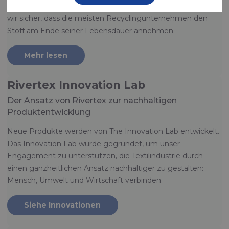
recycelt werden, wie PET und PP. Auf diese Weise stellen
wir sicher, dass die meisten Recyclingunternehmen den
Stoff am Ende seiner Lebensdauer annehmen.
Mehr lesen
Rivertex Innovation Lab
Der Ansatz von Rivertex zur nachhaltigen
Produktentwicklung
Neue Produkte werden von The Innovation Lab entwickelt.
Das Innovation Lab wurde gegründet, um unser
Engagement zu unterstützen, die Textilindustrie durch
einen ganzheitlichen Ansatz nachhaltiger zu gestalten:
Mensch, Umwelt und Wirtschaft verbinden.
Siehe Innovationen