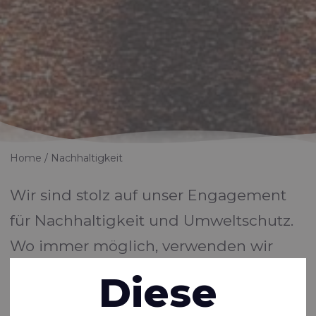
Home
Nachhaltigkeit
Wir sind stolz auf unser Engagement
für Nachhaltigkeit und Umweltschutz.
Wo immer möglich, verwenden wir
umweltfreundliche Materialien und
Diese
Verfahren und bemühen uns, Abfall zu