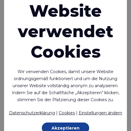
reduzieren und unsere
Website
Umweltbelastung zu minimieren. Auf
dieser Seite erfahren Sie, welche
verwendet
Maßnahmen wir ergreifen, um unseren
ökologischen Fußabdruck zu
Cookies
verringern.
Circular Fabric Design
Wir verwenden Cookies, damit unsere Website
Zirkularität als Ausgangspunkt
ordnungsgemäß funktioniert und um die Nutzung
Rivertex Technical Fabrics engagiert sich für die
unserer Website vollständig anonym zu analysieren.
Entwicklung von Produkten, die länger halten, aus
Indem Sie auf die Schaltfläche „Akzeptieren“ klicken,
recycelten Materialien bestehen und recycelbar sind. Ohne
stimmen Sie der Platzierung dieser Cookies zu.
Kompromisse bei der Qualität. Der Erfolg des Recyclings
Datenschutzerklärung
|
Cookies
|
Einstellungen ändern
von Stoffen liegt in der Zurücknnahme des Abfalls durch die
Recyclingunternehmen.
Wir entwickeln Produkte aus Materialien, die am häufigsten
Akzeptieren