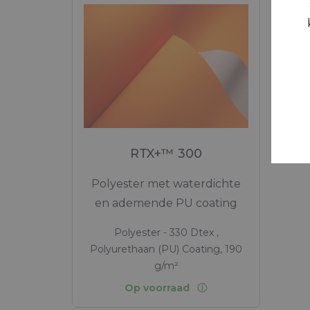
RTX+™ 300
Polyester met waterdichte
en ademende PU coating
Polyester - 330 Dtex ,
Polyurethaan (PU) Coating, 190
g/m²
Op voorraad