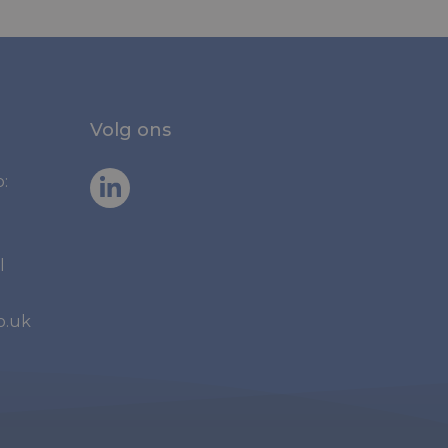
Volg ons
:
l
o.uk