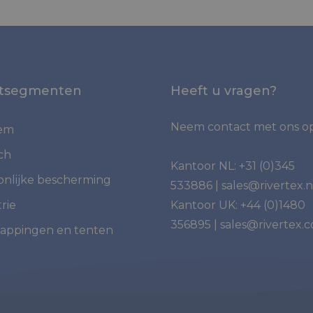
tsegmenten
Heeft u vragen?
Neem contact met ons op
iem
ch
Kantoor NL:
+31 (0)345
onlijke bescherming
533886
|
sales@rivertex.n
rie
Kantoor UK:
+44 (0)1480
356895
|
sales@rivertex.c
appingen en tenten