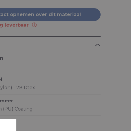
act opnemen over dit materiaal
ng leverbaar
am
l
ylon) - 78 Dtex
ymeer
 (PU) Coating
pen