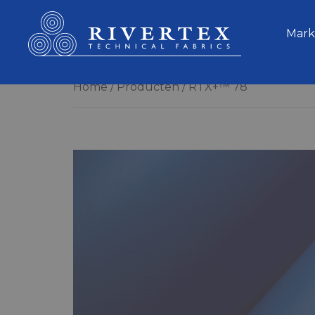
Rivertex Technical Fabrics Group
Mark
Home
Producten
RTX+™ 78