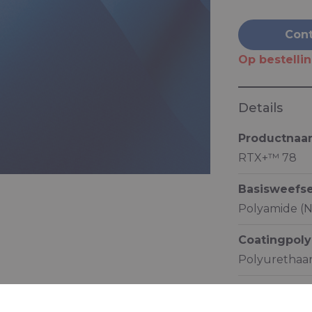
Cont
Op bestelli
Details
Productna
RTX+™ 78
Basisweefse
Polyamide (N
Coatingpol
Polyurethaan
Eigenschap
Lichtgewicht