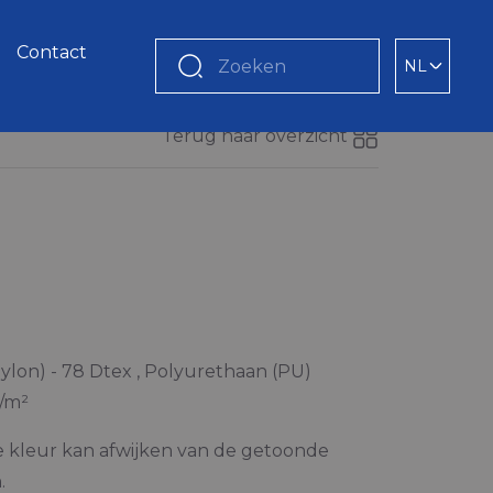
Contact
NL
Zoeken
Terug naar overzicht
ylon) - 78 Dtex , Polyurethaan (PU)
g/m²
e kleur kan afwijken van de getoonde
.