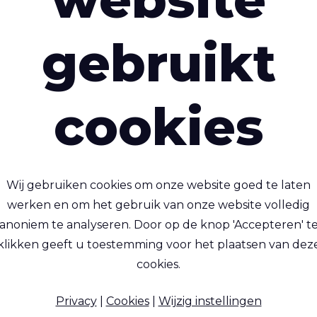
gebruikt
ivercyclon® 605 SD
Rivercyclon® 22
aar (Hot Air/Hot wedge),
100% recyclebaar, niet-g
cookies
UV-bestendig, 100%
alternatief voor met 
recyclebaar weefsel
gecoat textiel. Tot 4
lichter en (hitte)lasba
Wij gebruiken cookies om onze website goed te laten
werken en om het gebruik van onze website volledig
anoniem te analyseren. Door op de knop 'Accepteren' t
klikken geeft u toestemming voor het plaatsen van dez
propylene (PP) - 660 Dtex ,
Polypropylene (PP) - 550 D
propyleen (PP) Coating, 280
Polypropyleen (PP) Coating
cookies.
g/m²
g/m²
Privacy
|
Cookies
|
Wijzig instellingen
Op voorraad
Op voorraad