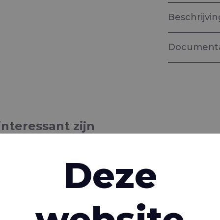
Beschrijvin
Documenta
Brochure "
Weefsels vo
interessant zijn
Deze
website