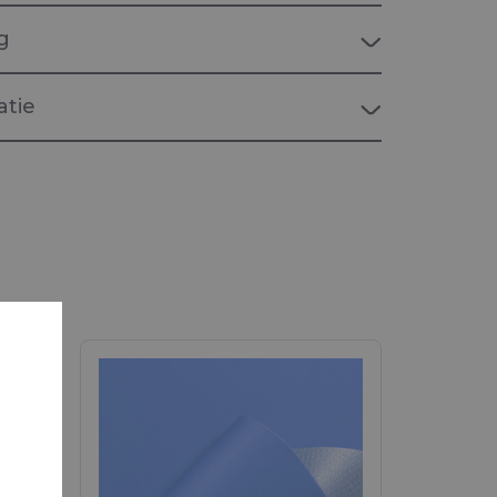
g
tie
STRUCTURES & TENTS"
or Overkappingen en tenten