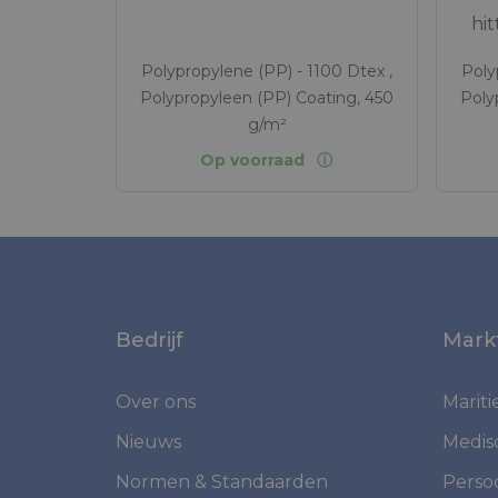
hit
Polypropylene (PP) - 1100 Dtex ,
Poly
Polypropyleen (PP) Coating, 450
Poly
g/m²
Op voorraad
Bedrijf
Mark
Over ons
Marit
Nieuws
Medis
Normen & Standaarden
Perso