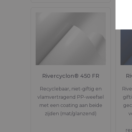
Rivercyclon® 450 FR
R
Recyclebaar, niet-giftig en
Rive
vlamvertragend PP-weefsel
gift
met een coating aan beide
gec
zijden (mat/glanzend)
v
re