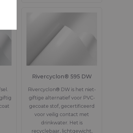
0
Rivercyclon® 595 DW
el.
Rivercyclon® DW is het niet-
iftig
giftige alternatief voor PVC-
coat
gecoate stof, gecertificeerd
voor veilig contact met
drinkwater. Het is
recyclebaar, lichtgewicht,