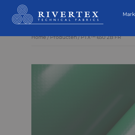
Rivertex Technical Fabrics Group
Mark
Home
Producten
PTX™ 650 2B FR