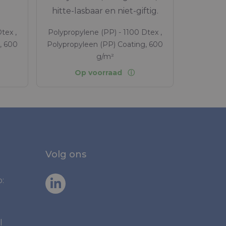
hitte-lasbaar en niet-giftig.
tex ,
Polypropylene (PP) - 1100 Dtex ,
, 600
Polypropyleen (PP) Coating, 600
g/m²
Op voorraad
Volg ons
:
l