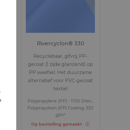
0
iftig
Rivercyclon® 330
PVC
0%
Recyclebaar, gifvrij, PP-
ar
gecoat (1 zijde glanzend) op
PP weefsel. Het duurzame
alternatief voor PVC-gecoat
textiel
e
e
tex ,
Polypropylene (PP) - 1100 Dtex ,
, 220
Polypropyleen (PP) Coating, 330
g/m²
Op bestelling gemaakt