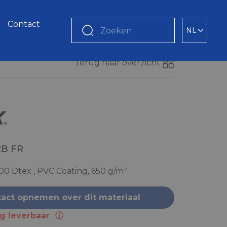
Contact
NL
Zoeken
Terug naar overzicht
2B FR
100 Dtex , PVC Coating, 650 g/m²
act opnemen over dit materiaal
ng leverbaar