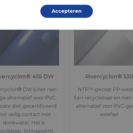
Accepteren
ivercyclon® 455 DW
Rivercyclon® 53
rcyclon® DW is het niet-
NTP™-gecoat PP-weefs
ige alternatief voor PVC-
Een recyclebaar en niet-g
oate stof, gecertificeerd
alternatief voor PVC-ge
oor veilig contact met
weefsel
drinkwater. Het is
cyclebaar, lichtgewicht,