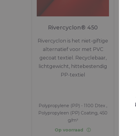
Rivercyclon® 450
R
Rivercyclon is het niet-giftige
Lasb
alternatief voor met PVC
gecoat textiel. Recyclebaar,
lichtgewicht, hittebestendig
PP-textiel
Polypropylene (PP) - 1100 Dtex ,
Poly
Polypropyleen (PP) Coating, 450
Poly
g/m²
Op voorraad