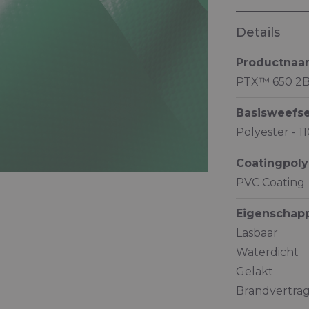
Details
Productna
PTX™ 650 2B
Basisweefse
Polyester - 1
Coatingpol
PVC Coating
Eigenschap
Lasbaar
Waterdicht
Gelakt
Brandvertra