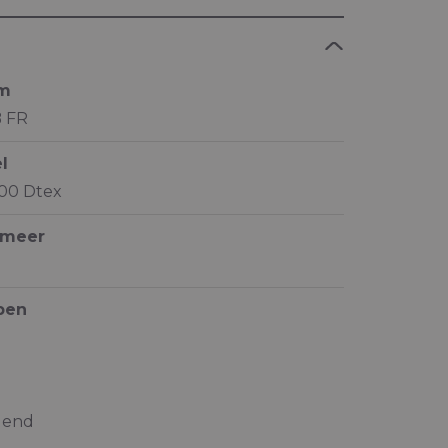
am
 FR
l
100 Dtex
ymeer
pen
gend