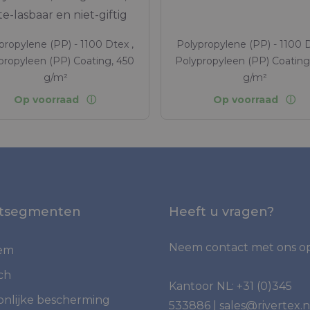
te-lasbaar en niet-giftig
propylene (PP) - 1100 Dtex ,
Polypropylene (PP) - 1100 D
propyleen (PP) Coating, 450
Polypropyleen (PP) Coating
g/m²
g/m²
Op voorraad
Op voorraad
tsegmenten
Heeft u vragen?
Neem contact met ons op
iem
ch
Kantoor NL:
+31 (0)345
onlijke bescherming
533886
|
sales@rivertex.n