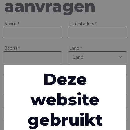
aanvragen
Naam
*
E-mail adres
*
Bedrijf
*
Land
*
Deze
Vraag of opmerking
*
website
Stuur een kopie van dit bericht naar iemand anders
gebruikt