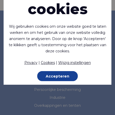
Informatie aanvragen
cookies
Bedrijf
Wij gebruiken cookies om onze website goed te laten
werken en om het gebruik van onze website volledig
Over ons
anoniem te analyseren. Door op de knop 'Accepteren'
Nieuws
te klikken geeft u toestemming voor het plaatsen van
Normen & Standaarden
deze cookies.
Marktsegmenten
Privacy
|
Cookies
|
Wijzig instellingen
Maritiem
Accepteren
Medisch
Persoonlijke bescherming
Industrie
Overkappingen en tenten