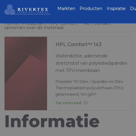
Rivertex Technical
Markten
Producten
Inspiratie
Du
Fabrics Group
Home
Producten
HPL Comfort™ 143
Contact
opnemen over dit materiaal
HPL Comfort™ 143
Waterdichte, ademende
stretchstof van polyester/spandex
met TPU-membraan
Polyester 110 Dtex / Spandex 44 Dtex,
Thermoplastisch polyurethaan (TPU)
gelamineerd, 140 g/m²
Op voorraad
Informatie