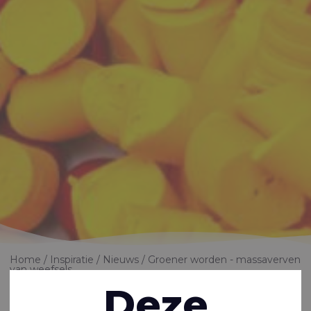
Home
Inspiratie
Nieuws
Groener worden - massaverven
van weefsels
Deze