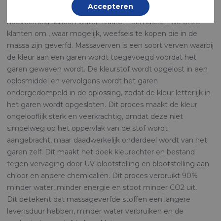
Accepteren
Standaard verfprocessen vereisen een duizelingwekkende
hoeveelheid schoon water. Daarom stimuleren we onze
klanten om , waar mogelijk, weefsels te kopen die in de
massa zijn geverfd. Massaverven is een soort verven waarbij
de kleur aan een garen wordt toegevoegd voordat het
garen geweven wordt. De kleurstof wordt opgelost in een
oplosmiddel en vervolgens wordt het garen
ondergedompeld in de oplossing, zodat de kleur letterlijk in
het garen wordt opgesloten. Dit proces maakt de kleur
ongelooflijk sterk en veerkrachtig, omdat deze niet
simpelweg op het oppervlak van de stof wordt
aangebracht, maar daadwerkelijk onderdeel wordt van het
garen zelf. Dit maakt het doek kleurechter en bestand
tegen vervaging door UV-blootstelling en blootstelling aan
chloor en andere chemicaliën. Dit proces verbruikt 90%
minder water, minder energie en stoot minder CO2 uit.
Dit betekent dat massageverfde stoffen een langere
levensduur hebben, minder water verbruiken en de