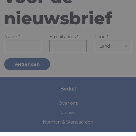
nieuwsbrief
Naam
*
E-mail adres
*
Land
*
Verzenden
Bedrijf
Over ons
Nieuws
Normen & Standaarden