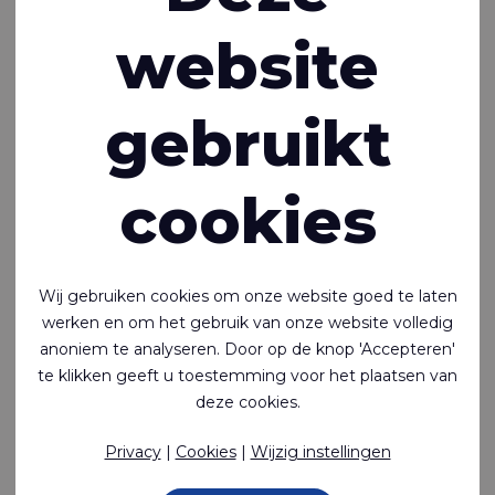
Groener worden -
website
massaverven van
weefsels
gebruikt
16-02-2023
cookies
Groener worden is iets dat we in onze organisatie op
verschillende manieren toepassen, bijvoorbeeld in onze
stoffenproductie of via andere, verschillende benaderingen.
Nieuwe producten worden ontwikkeld in ons Innovation
Wij gebruiken cookies om onze website goed te laten
Lab, waar we producten ontwikkelen die de textielindustrie
werken en om het gebruik van onze website volledig
verduurzamen. Rivertex Technical Fabrics zet zich in voor
anoniem te analyseren. Door op de knop 'Accepteren'
het ontwerpen van producten die langer meegaan,
te klikken geeft u toestemming voor het plaatsen van
gemaakt zijn van gerecyclede materialen en recyclebaar
deze cookies.
zijn. Zonder in te leveren op kwaliteit.
Privacy
|
Cookies
|
Wijzig instellingen
Massaverven uitgelegd