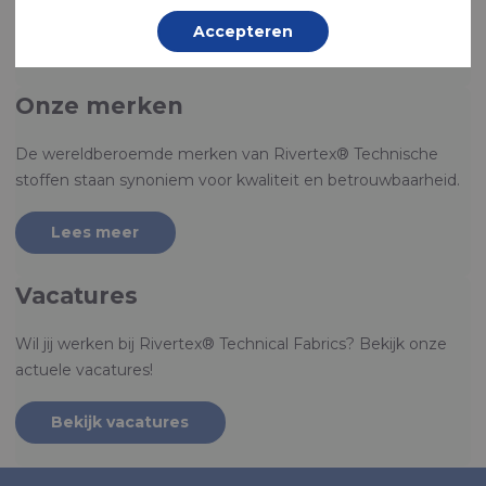
Accepteren
Lees meer
Onze merken
De wereldberoemde merken van Rivertex® Technische
stoffen staan synoniem voor kwaliteit en betrouwbaarheid.
Lees meer
Vacatures
Wil jij werken bij Rivertex® Technical Fabrics? Bekijk onze
actuele vacatures!
Bekijk vacatures