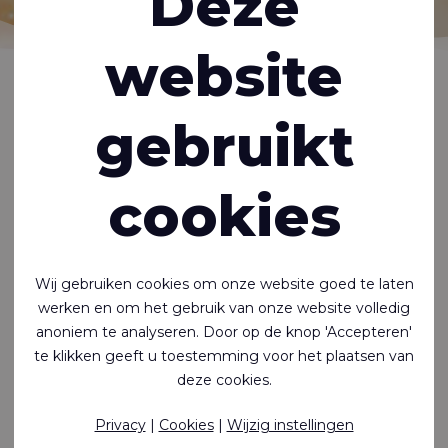
Deze
website
Home
Bedrijf
Over ons
gebruikt
Rivertex® Technical Fabrics is een wereldwijde
cookies
textielleverancier. Sinds onze oprichting in 1980 hebben we
meer dan 1000 klanten geholpen met textieloplossingen
voor een breed scala aan toepassingen.
Wij gebruiken cookies om onze website goed te laten
Lees Meer
werken en om het gebruik van onze website volledig
anoniem te analyseren. Door op de knop 'Accepteren'
Missie & Visie
te klikken geeft u toestemming voor het plaatsen van
Innovate. Make. Deliver.
deze cookies.
De Missie en Visie van Rivertex® Technical fabrics
Privacy
|
Cookies
|
Wijzig instellingen
uitgelegd.