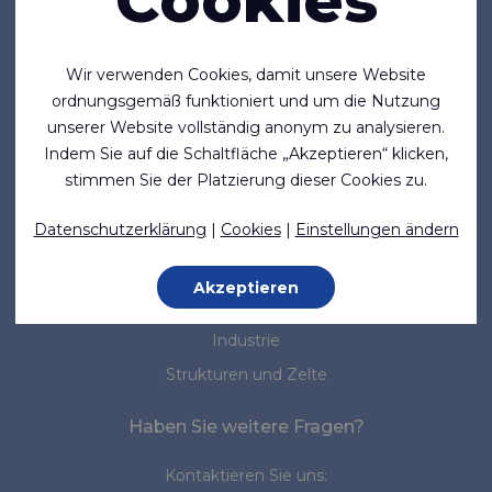
Cookies
Firma
Über uns
Wir verwenden Cookies, damit unsere Website
Neuigkeiten
ordnungsgemäß funktioniert und um die Nutzung
unserer Website vollständig anonym zu analysieren.
Normen & Standards
Indem Sie auf die Schaltfläche „Akzeptieren“ klicken,
stimmen Sie der Platzierung dieser Cookies zu.
Marktsegmente
Datenschutzerklärung
|
Cookies
|
Einstellungen ändern
Marine
Medizin
Akzeptieren
Arbeitsschutz
Industrie
Strukturen und Zelte
Haben Sie weitere Fragen?
Kontaktieren Sie uns: