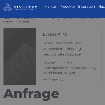
Rivertex Technical
Märkte
Produkte
Inspiration
Nac
Fabrics Group
Home
Produkte
Ecoseal™ 451
Kontaktieren Sie uns zu
diesem Material
Ecoseal™ 451
Schweißbares, luft- und
wasserdichtes einseitig
beschichtetes Gewebe
Polyester - 1100 Dtex ,
Thermoplastisches Polyurethan (TPU)
Beschichtung, 450 g/m²
Auf Lager
Anfrage