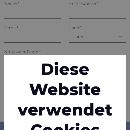
Name
*
Emailadresse
*
Firma
*
Land
*
Notiz oder Frage
*
Diese
Website
Eine Kopie dieser Nachricht an eine weitere Person senden
verwendet
Informationen anfragen