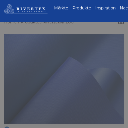
Rivertex Technical
Märkte
Produkte
Inspiration
Nac
Fabrics Group
Home
Produkte
Riverseal® 200