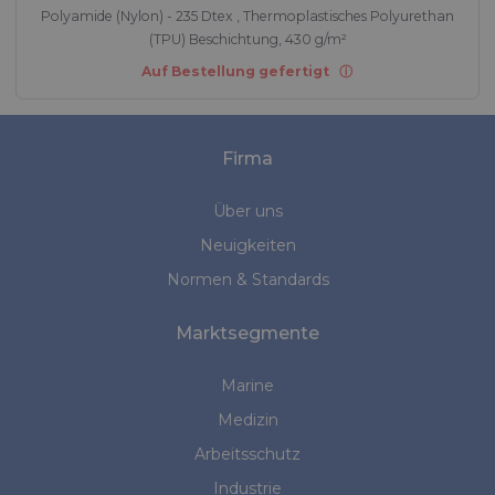
Polyamide (Nylon) - 235 Dtex , Thermoplastisches Polyurethan
(TPU) Beschichtung, 430 g/m²
Auf Bestellung gefertigt
Firma
Über uns
Neuigkeiten
Normen & Standards
Marktsegmente
Marine
Medizin
Arbeitsschutz
Industrie