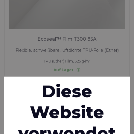
Ecoseal™ Film T300 85A
Flexible, schweißbare, luftdichte TPU-Folie (Ether)
TPU (Ether) Film, 325 g/m²
Auf Lager
Diese
Website
verwendet