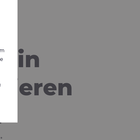
s in
em
ie
nieren
n
r
*