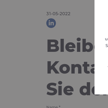
31-05-2022
Bleibe
u
S
Kontak
Sie de
Name
*