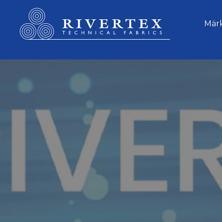
Rivertex Technical Fabrics Group
Mär