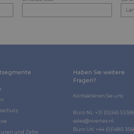
tsegmente
Haben Sie weitere
Fragen?
e
Kontaktieren Sie uns:
in
tsschutz
Büro NL:
+31 (0)345 5338
sales@rivertex.nl
rie
Büro UK:
+44 (0)1480 35
turen und Zelte