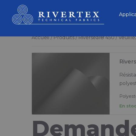
Rivertex Technical Fabrics Group
Applic
Accueil
Produits
Riverseal® 450
Veuille
River
Résist
polyes
Polyest
En sto
Demande