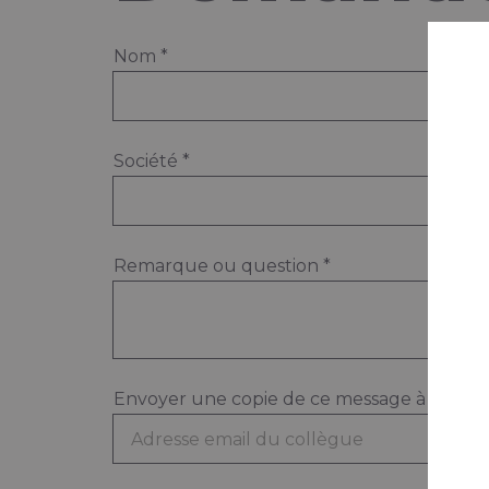
Nom
*
Société
*
Remarque ou question
*
Envoyer une copie de ce message à une a