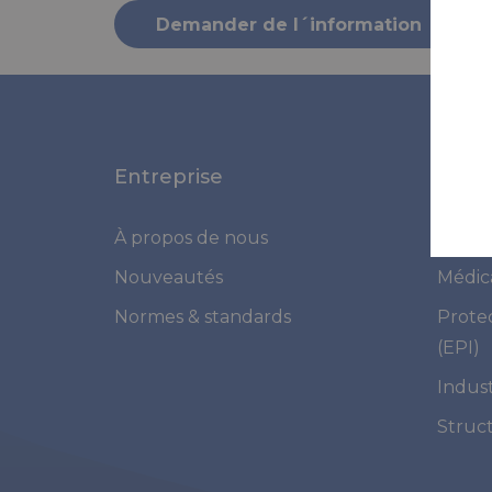
Demander de l´information
Entreprise
Appli
À propos de nous
Marit
Nouveautés
Médic
Normes & standards
Prote
(EPI)
Indust
Struc