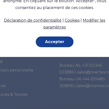
anonyme. En cliquant sur le bouton "Accepter", vous
consentez au placement de ces cookies.
Déclaration de confidentialité
|
Cookies
|
Modifier les
paramètres
cations
Vous avez des questi
Accepter
Merci de nous contacter:
ime
al
Bureau NL:
+31 (0)345
ction personnelle
533886
|
sales@rivertex.n
Bureau UK
+44 (0)1480
rie
356895
|
sales@rivertex.c
tures & Tentes