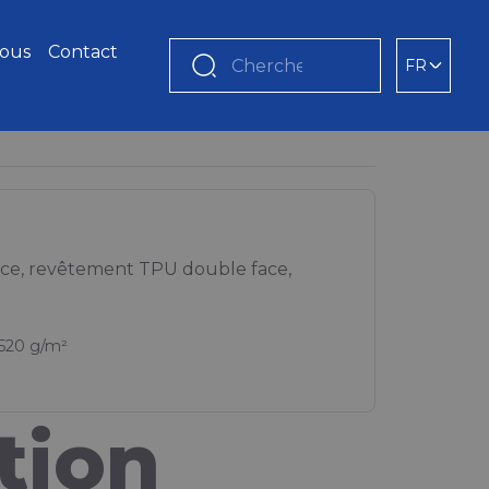
nous
Contact
FR
Chercher
ence, revêtement TPU double face,
 520 g/m²
tion