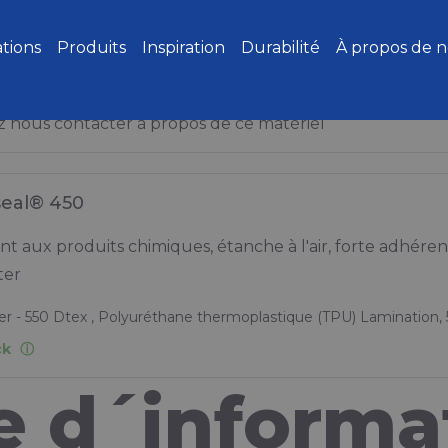
ations
Produits
Inspiration
Durabilité
À propos de 
z nous contacter à propos de ce matériel
seal® 450
ant aux produits chimiques, étanche à l'air, forte adhér
ter
er - 550 Dtex , Polyuréthane thermoplastique (TPU) Lamination,
ck
 d´informa