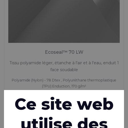
Ecoseal™ 70 LW
Tissu polyamide léger, étanche à l'air et à l'eau, enduit 1
face soudable
Polyamide (Nylon) - 78 Dtex , Polyuréthane thermoplastique
(TPU) Enduction, 170 g/m²
En stock
Ce site web
utilise des