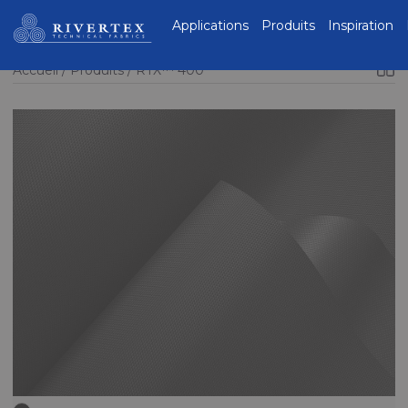
Rivertex Technical
Applications
Produits
Inspiration
Fabrics Group
Accueil
Produits
RTX™ 400