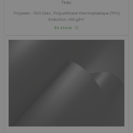
l'eau
Polyester - 1100 Dtex , Polyuréthane thermoplastique (TPU)
Enduction, 450 g/m²
En stock