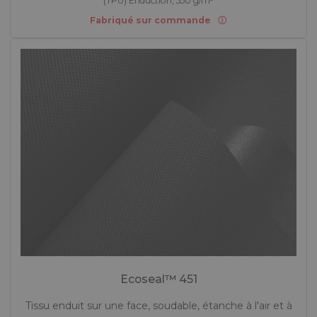
(TPU) Enduction, 550 g/m²
Fabriqué sur commande
Ecoseal™ 451
Tissu enduit sur une face, soudable, étanche à l'air et à