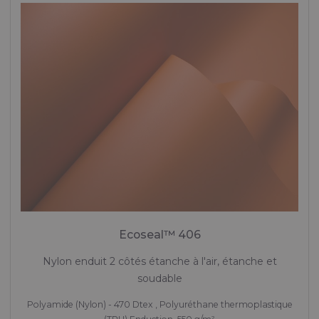
Ecoseal™ 406
Nylon enduit 2 côtés étanche à l'air, étanche et
soudable
Polyamide (Nylon) - 470 Dtex , Polyuréthane thermoplastique