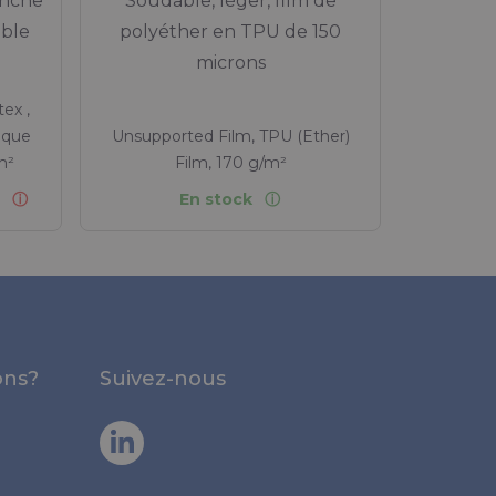
anche
Soudable, léger, film de
able
polyéther en TPU de 150
microns
ex ,
ique
Unsupported Film, TPU (Ether)
m²
Film, 170 g/m²
e
En stock
ons?
Suivez-nous