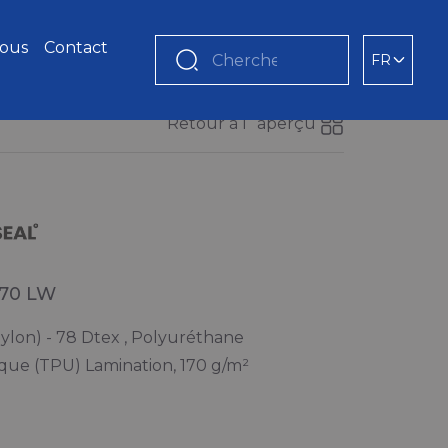
nous
Contact
FR
Chercher
Retour à l´aperçu
 70 LW
ylon) - 78 Dtex , Polyuréthane
que (TPU) Lamination, 170 g/m²