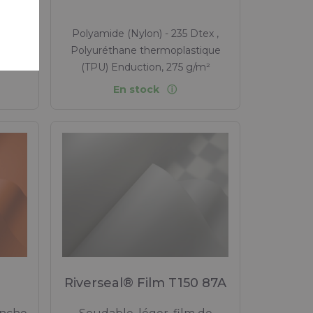
le
ex ,
Polyamide (Nylon) - 235 Dtex ,
ique
Polyuréthane thermoplastique
m²
(TPU) Enduction, 275 g/m²
En stock
Riverseal® Film T150 87A