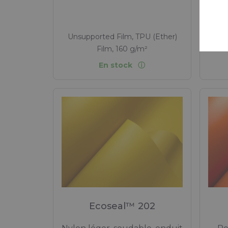
so
Unsupported Film, TPU (Ether)
Uns
Film, 160 g/m²
En stock
Ecoseal™ 202