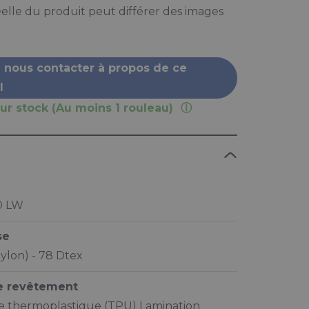
elle du produit peut différer des images
z nous contacter à propos de ce
l
ur stock (Au moins 1 rouleau)
0 LW
se
ylon) - 78 Dtex
e revêtement
 thermoplastique (TPU) Lamination