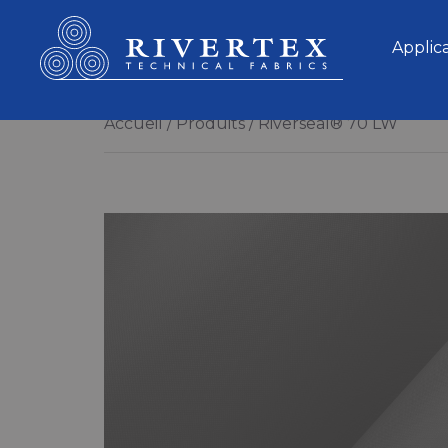
Rivertex Technical Fabrics Group
Applic
Accueil
Produits
Riverseal® 70 LW