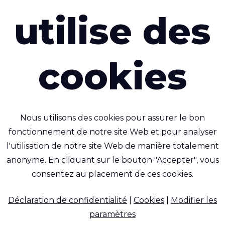
Enveloppes 
utilise des
Extérieures
ent vous intéresser
Brochure "
cookies
Tissus pour
Brochure "
Nous utilisons des cookies pour assurer le bon
Tissus pour
fonctionnement de notre site Web et pour analyser
individuelle
l'utilisation de notre site Web de manière totalement
anonyme. En cliquant sur le bouton "Accepter", vous
consentez au placement de ces cookies.
seal™ Film T400 87A
Ecoseal™ 70 LW
(duplicate of 136)
Tissu polyamide lége
Déclaration de confidentialité
|
Cookies
|
Modifier les
ilm de polyéther TPU
étanche à l'air et à l'e
paramètres