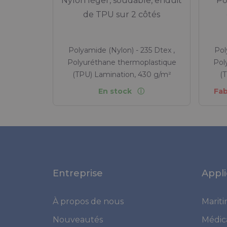
Nylon léger, soudable, enduit
Po
de TPU sur 2 côtés
Polyamide (Nylon) - 235 Dtex ,
Pol
Polyuréthane thermoplastique
Pol
(TPU) Lamination, 430 g/m²
(
En stock
Fa
Entreprise
Appli
À propos de nous
Marit
Nouveautés
Médic