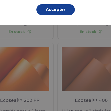
udable de 400 microns
enduit 1 face soudab
Accepter
Polyamide (Nylon) - 78 Dt
upported Film, TPU (Ether)
Polyuréthane thermoplast
Film, 450 g/m²
(TPU) Enduction, 170 g/
En stock
En stock
Ecoseal™ 202 FR
Ecoseal™ 406