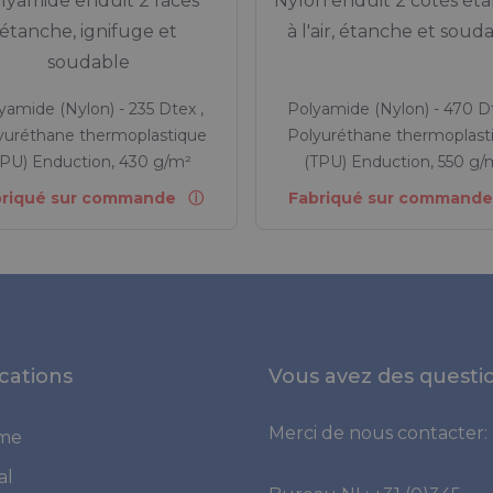
lyamide enduit 2 faces
Nylon enduit 2 côtés ét
étanche, ignifuge et
à l'air, étanche et soud
soudable
yamide (Nylon) - 235 Dtex ,
Polyamide (Nylon) - 470 Dt
yuréthane thermoplastique
Polyuréthane thermoplast
TPU) Enduction, 430 g/m²
(TPU) Enduction, 550 g/
briqué sur commande
Fabriqué sur command
cations
Vous avez des questi
Merci de nous contacter:
ime
al