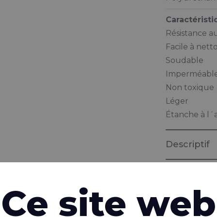
Caractérist
Résistance a
Facile à nett
Soudable
Imperméabl
Non toxique
Léger
Étanche à l´a
Descriptif
Documenta
Ce site web
Brochure "Ba