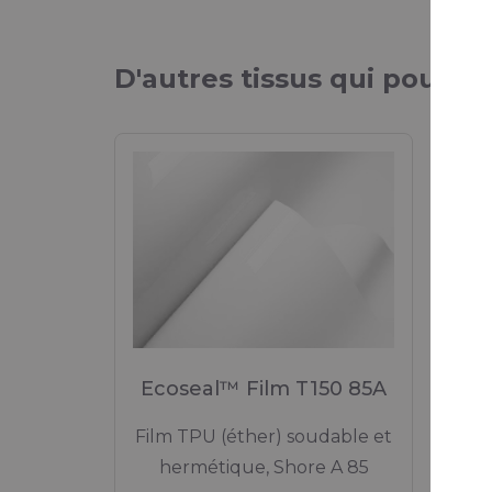
D'autres tissus qui pourrai
Ecoseal™ Film T150 85A
Eco
Film TPU (éther) soudable et
F
hermétique, Shore A 85