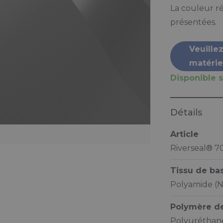
La couleur ré
présentées.
Veuille
matérie
Disponible s
Détails
Article
Riverseal® 7
Tissu de ba
Polyamide (N
Polymère d
Polyuréthane