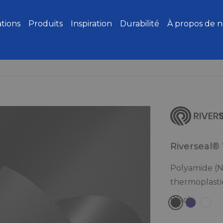
ations
Produits
Inspiration
Durabilité
À propos de 
Riverseal®
Polyamide (N
thermoplasti