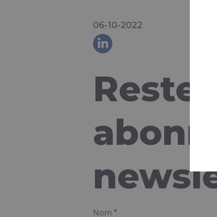
06-10-2022
Restez
abonne
newsle
Nom
*