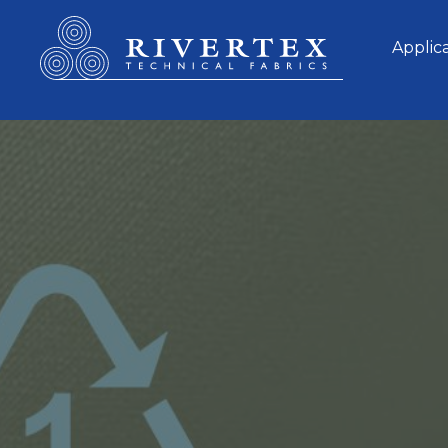
Rivertex Technical Fabrics Group
Applic