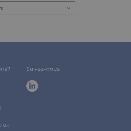
ons?
Suivez-nous
l
o.uk