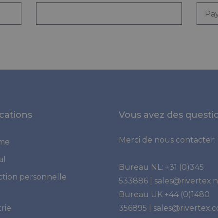
cations
Vous avez des questi
Merci de nous contacter:
ime
al
Bureau NL:
+31 (0)345
ction personnelle
533886
|
sales@rivertex.n
Bureau UK
+44 (0)1480
rie
356895
|
sales@rivertex.c