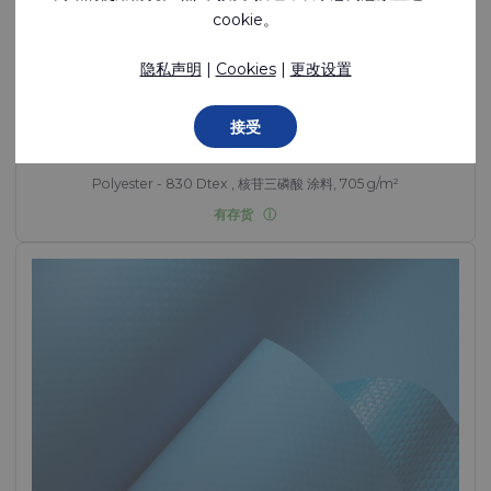
cookie。
隐私声明
|
Cookies
|
更改设置
NTP™ E670 0A
接受
可焊接、柔韧、符合饮用水标准、双面涂层聚酯
Polyester - 830 Dtex , 核苷三磷酸 涂料, 705 g/m²
有存货