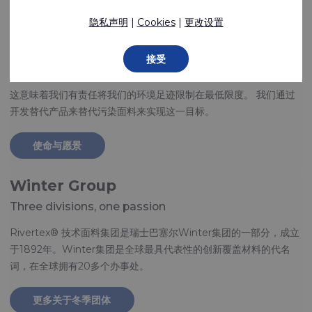
以满足几乎任何要求。
隐私声明
|
Cookies
|
更改设置
多年来，我们已发展成为世界领先的技术涂层和复合织物及科技膜供
接受
应商之一。
这意味着我们有责任将我们的环境足迹限制在最低限度。 我们通过
开发替代产品来替代污染面料来实现这一目标。
使命与愿景
Winter Group
Three divisions, one passion
Rivertex® 技术面料集团是瑞士巴塞尔Winter集团的一部分，成立
于1892年。Winter集团是全球最具代表性的创新覆盖材料的代名
词，在全球拥有20多个办事处。
更多关于冬季团体