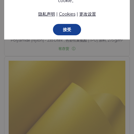
cookie。
隐私声明
|
Cookies
|
更改设置
Ecoseal™ 200
气密性好、可焊接的单面涂层聚酰胺
接受
Polyamide (Nylon) - 235 Dtex , 热塑性聚氨酯 (TPU) 涂料, 275 g/m²
有存货