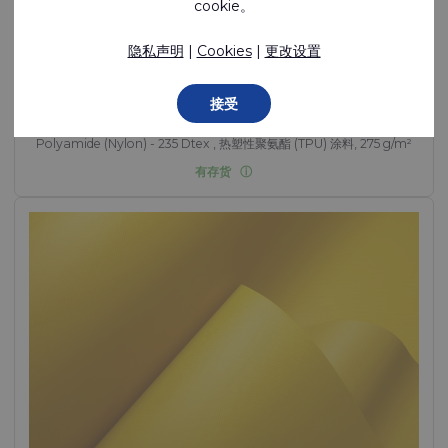
cookie。
隐私声明
|
Cookies
|
更改设置
Ecoseal™ 200
接受
气密性好、可焊接的单面涂层聚酰胺
Polyamide (Nylon) - 235 Dtex , 热塑性聚氨酯 (TPU) 涂料, 275 g/m²
有存货