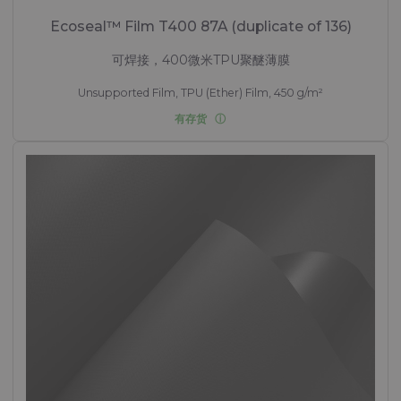
Ecoseal™ Film T400 87A (duplicate of 136)
可焊接，400微米TPU聚醚薄膜
Unsupported Film, TPU (Ether) Film, 450 g/m²
有存货