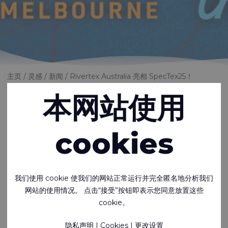
主页
灵感
新闻
Rivertex Australia 亮相 SpecTex25！
本网站使用
Rivertex Australia
亮相 SpecTex25！
cookies
Rivertex Australia 将参加
SpecTex25
我们很高兴宣布将参加于
2025年5月28日至30日
在
墨尔本皇冠会议
我们使用 cookie 使我们的网站正常运行并完全匿名地分析我们
中心（Crown Conference Centre）举办的
SpecTex25
。作
网站的使用情况。 点击“接受”按钮即表示您同意放置这些
为铜牌赞助商
，我们自豪地支持这一专业纺织品行业的重要盛会。
cookie。
可持续发展的焦点：
Rivercyclon®
隐私声明
|
Cookies
|
更改设置