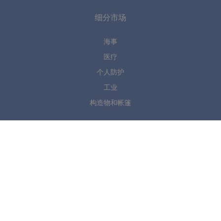
细分市场
海事
医疗
个人防护
工业
构造物和帐篷
你有任何问题吗?
请联系我们
NL
+31 (0)345 533886
|
sales@rivertex.nl
中国
+86 512.6790.5820
|
sales@rivertex.com
跟着我们