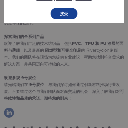
在我们的展位上，我们将展示
Rivercyclon®
—— 一种可持续替代
传统PVC涂层面料的创新解决方案。
由100%可回收聚丙烯制成
，
接受
Rivercyclon®
无毒、可焊接、重量轻
，在不影响性能的前提下，提
供更环保的选择。
探索我们的全系列产品
欢迎了解我们广泛的技术纺织品，包括
PVC、TPU 和 PU 涂层的面
料与薄膜
，以及最新的
阻燃型和可完全印刷
的 Rivercyclon® 版
本。我们的团队将在现场为您提供专业建议，帮助您找到符合需求的
解决方案，并共同迈向可持续的未来。
欢迎参观 9号展位
请光临我们在
9号展位
，与我们探讨如何通过创新材料推动行业发
展。不要错过这个与我们团队面对面交流的机会，深入了解我们对
可
持续性和品质的承诺
。
期待您的到来！