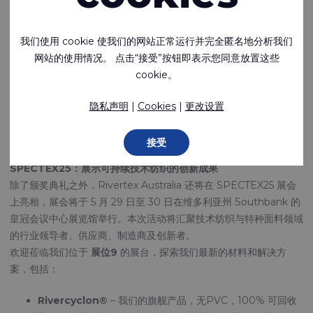
我们自豪地宣布，Rivertex Australia 已被评为 2025 年卓越奖
（Awards for Excellence）决赛入围者，该奖项由特种纺织协会
我们使用 cookie 使我们的网站正常运行并完全匿名地分析我们
（Specialised Textiles Association）主办。这一认可彰显了我们
网站的使用情况。 点击“接受”按钮即表示您同意放置这些
在技术纺织行业持续追求创新、质量与可持续发展的承诺。
cookie。
获奖者将于 5 月 30 日星期五，在 SPECTEX25 会议和贸易展览期
间举办的盛大卓越奖晚宴上公布。入围决赛是一个重要的里程碑，体
隐私声明
|
Cookies
|
更改设置
现了我们团队的奉献精神，以及我们致力于提供高性能、环保纺织解
决方案的使命。
接受
SPECTEX25：展示可持续技术纺织的创新成果
除了颁奖典礼之外，Rivertex Australia 还将在 SPECTEX25 展会
上亮相，展会将于 5 月 29 日至 30 日在维多利亚州 Southbank 的
皇冠会议中心展览馆举行。本次活动将汇聚技术纺织与特种面料领域
的行业领导者、供应商、制造商及创新者。
欢迎莅临我们位于
展位9
的展台，探索我们最新的材料和解决方
案，包括：
Rivercyclon®
– 我们的旗舰产品，无PVC，100% 可回收