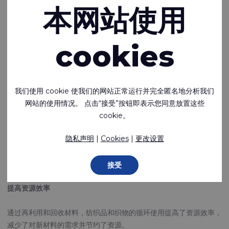
01-03-2023
本网站使用
纺织业是世界上污染最大的行业之一，对环境影响巨大。 然而，越
来越多的纺织品循环利用运动旨在减少浪费并提高资源效率。
我们都有责任限制我们的影响。 Rivertex 致力于设计更耐用、由回
cookies
收材料制成且可回收的产品。 在不影响质量或忽视经济因素的情况
下。 因此，制作圆形织物对我们来说非常重要。
我们列出了纺织品循环方法的一些好处：
我们使用 cookie 使我们的网站正常运行并完全匿名地分析我们
网站的使用情况。 点击“接受”按钮即表示您同意放置这些
减少浪费
cookie。
隐私声明
|
Cookies
|
更改设置
织物的循环性旨在通过重复使用、修复和回收材料来减少浪费。 这
减少了最终进入垃圾填埋场的纺织废料数量，减少了该行业对环境的
影响。
接受
提高资源效率
通过再利用和回收材料，纺织品和织物的循环使用提高了资源效率，
减少了对新材料的需求并节约了资源。