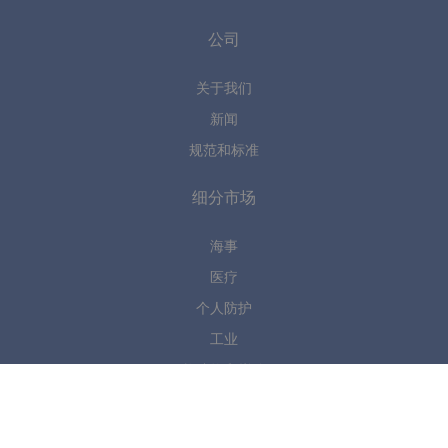
公司
关于我们
新闻
规范和标准
细分市场
海事
医疗
个人防护
工业
构造物和帐篷
你有任何问题吗?