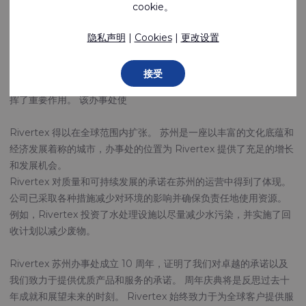
cookie。
Rivertex China 位于中国纺织工业的中心江苏省，在过去的十年中
已成为中国纺织工业的重要参与者。 该办公室配备了最先进的设施
隐私声明
|
Cookies
|
更改设置
和知识渊博的人员，可以高效生产各种面料和成品。 苏州办事处是
Rivertex 在中国和亚太地区的生产和商业运营中心。
接受
在过去的 10 年里，苏州 Rivertex 办事处在公司的成长和成功中发
挥了重要作用。 该办事处使
Rivertex 得以在全球范围内扩张。 苏州是一座以丰富的文化底蕴和
经济发展着称的城市，办事处的位置为 Rivertex 提供了充足的增长
和发展机会。
Rivertex 对质量和可持续发展的承诺在苏州的运营中得到了体现。
公司已采取各种措施减少对环境的影响并确保负责任地使用资源。
例如，Rivertex 投资了水处理设施以尽量减少水污染，并实施了回
收计划以减少废物。
Rivertex 苏州办事处成立 10 周年，证明了我们对卓越的承诺以及
我们致力于提供优质产品和服务的承诺。 周年庆典将是反思过去十
年成就和展望未来的时刻。 Rivertex 始终致力于为全球客户提供服